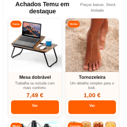
Achados Temu em
Preços baixos. Stock
destaque
limitado.
Casa
Verão
Mesa dobrável
Tornozeleira
Trabalha ou estuda com
Um detalhe simples para o
mais conforto.
look.
7,49 €
1,00 €
Ver
Ver
Mesa
Cozinha