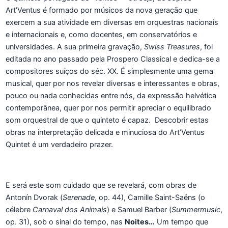
Art’Ventus é formado por músicos da nova geração que
exercem a sua atividade em diversas em orquestras nacionais
e internacionais e, como docentes, em conservatórios e
universidades. A sua primeira gravação,
Swiss Treasures
, foi
editada no ano passado pela Prospero Classical e dedica-se a
compositores suíços do séc. XX. É simplesmente uma gema
musical, quer por nos revelar diversas e interessantes e obras,
pouco ou nada conhecidas entre nós, da expressão helvética
contemporânea, quer por nos permitir apreciar o equilibrado
som orquestral de que o quinteto é capaz. Descobrir estas
obras na interpretação delicada e minuciosa do Art’Ventus
Quintet é um verdadeiro prazer.
E será este som cuidado que se revelará, com obras de
Antonín Dvorak (
Serenade
, op. 44), Camille Saint-Saëns (o
célebre
Carnaval dos Animais
) e Samuel Barber (
Summermusic
,
op. 31), sob o sinal do tempo, nas
Noites…
Um tempo que