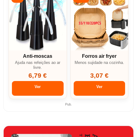
Anti-moscas
Forros air fryer
Ajuda nas refeições ao ar
Menos sujidade na cozinha.
livre.
6,79 €
3,07 €
Ver
Ver
Pub.