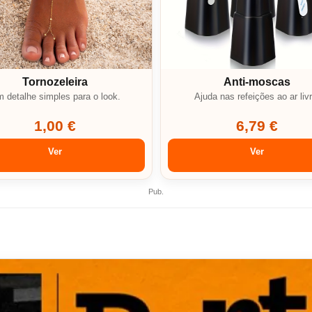
Tornozeleira
Anti-moscas
 detalhe simples para o look.
Ajuda nas refeições ao ar livr
1,00 €
6,79 €
Ver
Ver
Pub.