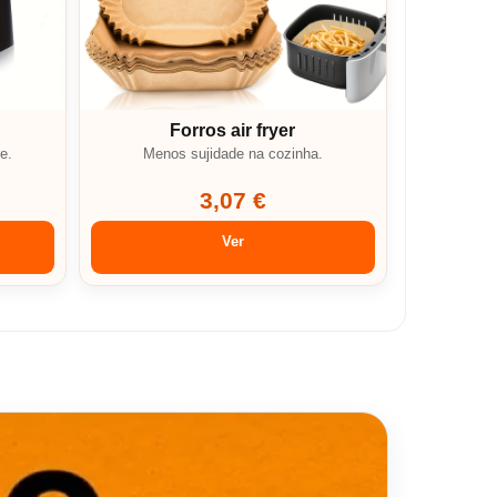
Forros air fryer
e.
Menos sujidade na cozinha.
3,07 €
Ver