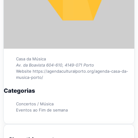
Casa da Música
Av. da Boavista 604-610, 4149-071 Porto
Website
https://agendaculturalporto.org/agenda-casa-da-
musica-porto/
Categorias
Concertos / Música
Eventos ao Fim de semana