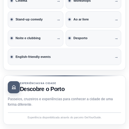
→
→
Cinema
Workshops
→
→
Stand-up comedy
Ao ar livre
→
→
Noite e clubbing
Desporto
→
English-friendly events
EXPERIÊNCIAS NA CIDADE
Descobre o Porto
Passeios, cruzeiros e experiências para conhecer a cidade de uma
forma diferente.
Experiência disponibilizada através do parceiro GetYourGuide.