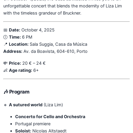
unforgettable concert that blends the modernity of Liza Lim
with the timeless grandeur of Bruckner.
📅
Date:
October 4, 2025
🕕
Time:
6 PM
📍
Location:
Sala Suggia, Casa da Música
Address:
Av. da Boavista, 604-610, Porto
💸
Price:
20 € – 24 €
👶
Age rating:
6+
🎶
Program
🔹
A sutured world
(Liza Lim)
Concerto for Cello and Orchestra
Portugal premiere
Soloist:
Nicolas Altstaedt