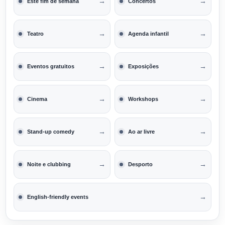
→
→
Este fim de semana
Concertos
→
→
Teatro
Agenda infantil
→
→
Eventos gratuitos
Exposições
→
→
Cinema
Workshops
→
→
Stand-up comedy
Ao ar livre
→
→
Noite e clubbing
Desporto
→
English-friendly events