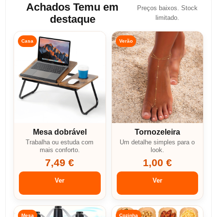
Achados Temu em
Preços baixos. Stock
destaque
limitado.
Casa
Verão
Mesa dobrável
Tornozeleira
Trabalha ou estuda com
Um detalhe simples para o
mais conforto.
look.
7,49 €
1,00 €
Ver
Ver
Mesa
Cozinha