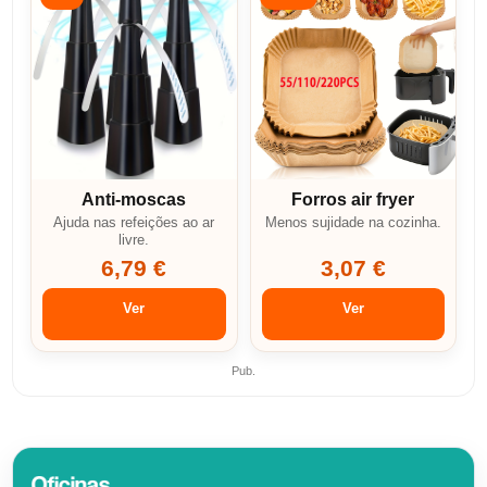
Anti-moscas
Forros air fryer
Ajuda nas refeições ao ar
Menos sujidade na cozinha.
livre.
6,79 €
3,07 €
Ver
Ver
Pub.