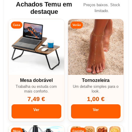
Achados Temu em
Preços baixos. Stock
destaque
limitado.
Casa
Verão
Mesa dobrável
Tornozeleira
Trabalha ou estuda com
Um detalhe simples para o
mais conforto.
look.
7,49 €
1,00 €
Ver
Ver
Mesa
Cozinha