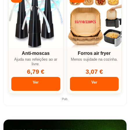
Anti-moscas
Forros air fryer
Ajuda nas refeições ao ar
Menos sujidade na cozinha.
livre.
6,79 €
3,07 €
Ver
Ver
Pub.