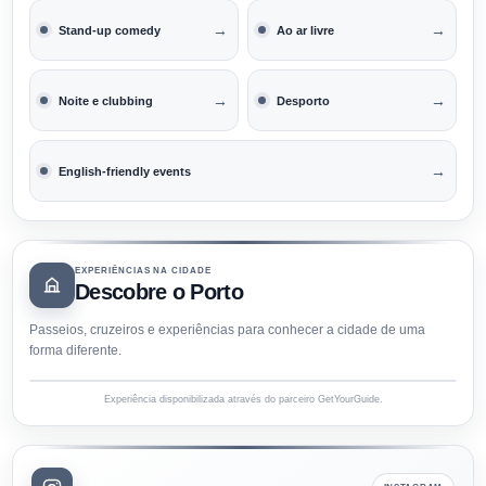
→
→
Stand-up comedy
Ao ar livre
→
→
Noite e clubbing
Desporto
→
English-friendly events
EXPERIÊNCIAS NA CIDADE
Descobre o Porto
Passeios, cruzeiros e experiências para conhecer a cidade de uma
forma diferente.
Experiência disponibilizada através do parceiro GetYourGuide.