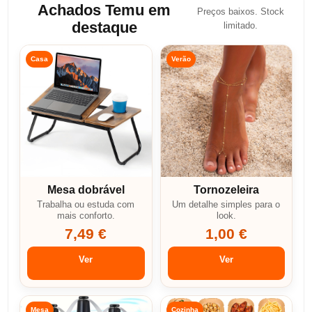
Achados Temu em
Preços baixos. Stock
destaque
limitado.
Casa
Verão
Mesa dobrável
Tornozeleira
Trabalha ou estuda com
Um detalhe simples para o
mais conforto.
look.
7,49 €
1,00 €
Ver
Ver
Mesa
Cozinha