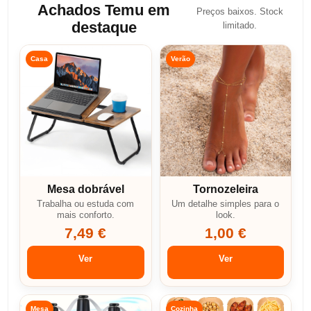
Achados Temu em
Preços baixos. Stock
destaque
limitado.
Casa
Verão
Mesa dobrável
Tornozeleira
Trabalha ou estuda com
Um detalhe simples para o
mais conforto.
look.
7,49 €
1,00 €
Ver
Ver
Mesa
Cozinha