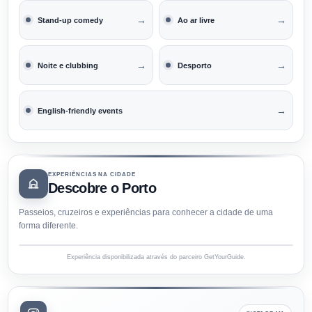
→
→
Stand-up comedy
Ao ar livre
→
→
Noite e clubbing
Desporto
→
English-friendly events
EXPERIÊNCIAS NA CIDADE
Descobre o Porto
Passeios, cruzeiros e experiências para conhecer a cidade de uma
forma diferente.
Experiência disponibilizada através do parceiro GetYourGuide.