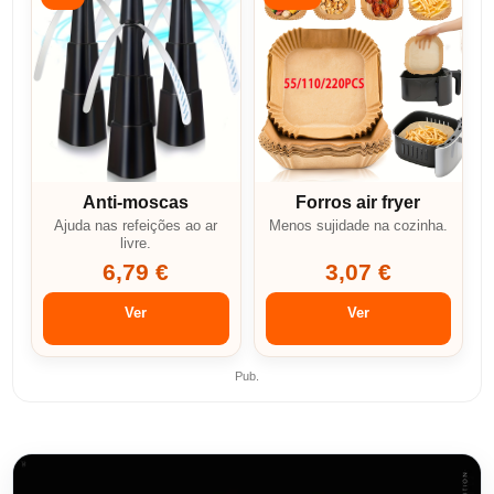
Anti-moscas
Forros air fryer
Ajuda nas refeições ao ar
Menos sujidade na cozinha.
livre.
6,79 €
3,07 €
Ver
Ver
Pub.