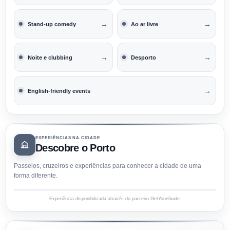
→
→
Stand-up comedy
Ao ar livre
→
→
Noite e clubbing
Desporto
→
English-friendly events
EXPERIÊNCIAS NA CIDADE
Descobre o Porto
Passeios, cruzeiros e experiências para conhecer a cidade de uma
forma diferente.
Experiência disponibilizada através do parceiro GetYourGuide.