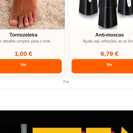
Tornozeleira
Anti-moscas
 detalhe simples para o look.
Ajuda nas refeições ao ar livr
1,00 €
6,79 €
Ver
Ver
Pub.