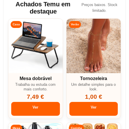
Achados Temu em
Preços baixos. Stock
destaque
limitado.
Casa
Verão
Mesa dobrável
Tornozeleira
Trabalha ou estuda com
Um detalhe simples para o
mais conforto.
look.
7,49 €
1,00 €
Ver
Ver
Mesa
Cozinha