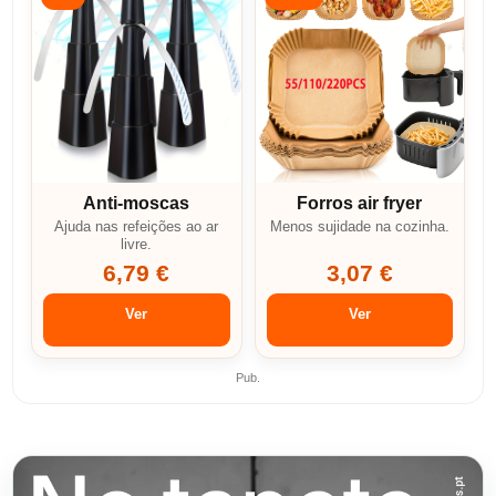
Anti-moscas
Forros air fryer
Ajuda nas refeições ao ar
Menos sujidade na cozinha.
livre.
6,79 €
3,07 €
Ver
Ver
Pub.