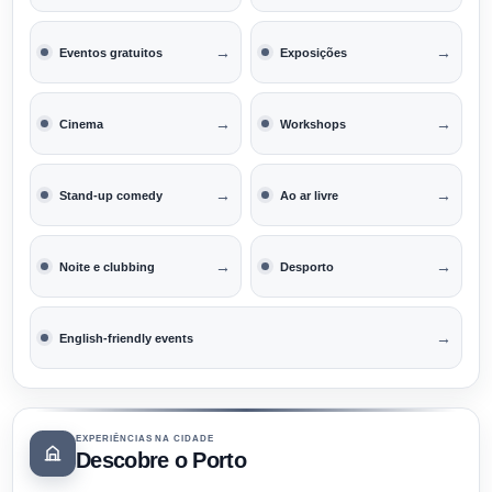
→
→
Eventos gratuitos
Exposições
→
→
Cinema
Workshops
→
→
Stand-up comedy
Ao ar livre
→
→
Noite e clubbing
Desporto
→
English-friendly events
EXPERIÊNCIAS NA CIDADE
Descobre o Porto