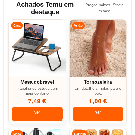
Achados Temu em
Preços baixos. Stock
destaque
limitado.
Casa
Verão
Mesa dobrável
Tornozeleira
Trabalha ou estuda com
Um detalhe simples para o
mais conforto.
look.
7,49 €
1,00 €
Ver
Ver
Mesa
Cozinha