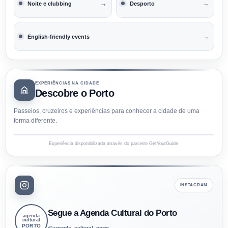
→
→
Noite e clubbing
Desporto
→
English-friendly events
EXPERIÊNCIAS NA CIDADE
Descobre o Porto
Passeios, cruzeiros e experiências para conhecer a cidade de uma
forma diferente.
Experiência disponibilizada através do parceiro GetYourGuide.
INSTAGRAM
Segue a Agenda Cultural do Porto
agenda
cultural
PORTO
@agenda_cultural_porto