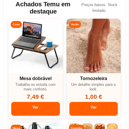
Achados Temu em
Preços baixos. Stock
destaque
limitado.
Casa
Verão
Mesa dobrável
Tornozeleira
Trabalha ou estuda com
Um detalhe simples para o
mais conforto.
look.
7,49 €
1,00 €
Ver
Ver
Mesa
Cozinha