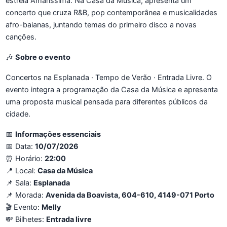
estreia Amaríssima. Na Casa da Música, apresenta um
concerto que cruza R&B, pop contemporânea e musicalidades
afro-baianas, juntando temas do primeiro disco a novas
canções.
🎶
Sobre o evento
Concertos na Esplanada · Tempo de Verão · Entrada Livre. O
evento integra a programação da Casa da Música e apresenta
uma proposta musical pensada para diferentes públicos da
cidade.
📅
Informações essenciais
📅 Data:
10/07/2026
⏰ Horário:
22:00
📍 Local:
Casa da Música
📌 Sala:
Esplanada
📌 Morada:
Avenida da Boavista, 604-610, 4149-071 Porto
🎬 Evento:
Melly
💸 Bilhetes:
Entrada livre