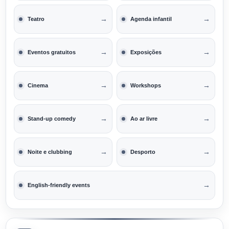
→
→
Teatro
Agenda infantil
→
→
Eventos gratuitos
Exposições
→
→
Cinema
Workshops
→
→
Stand-up comedy
Ao ar livre
→
→
Noite e clubbing
Desporto
→
English-friendly events