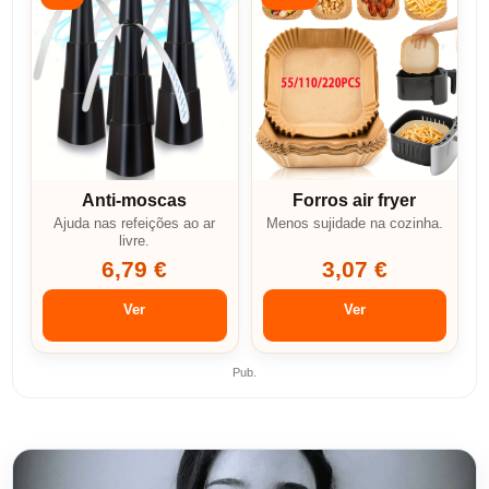
Anti-moscas
Forros air fryer
Ajuda nas refeições ao ar
Menos sujidade na cozinha.
livre.
6,79 €
3,07 €
Ver
Ver
Pub.