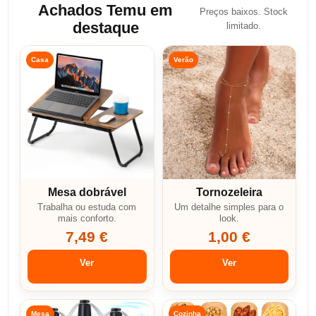
Achados Temu em
Preços baixos. Stock
destaque
limitado.
Casa
Verão
Mesa dobrável
Tornozeleira
Trabalha ou estuda com
Um detalhe simples para o
mais conforto.
look.
7,49 €
1,00 €
Ver
Ver
Mesa
Cozinha