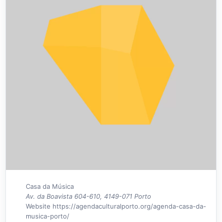
Casa da Música
Av. da Boavista 604-610, 4149-071 Porto
Website
https://agendaculturalporto.org/agenda-casa-da-
musica-porto/