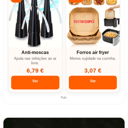
Anti-moscas
Forros air fryer
Ajuda nas refeições ao ar
Menos sujidade na cozinha.
livre.
6,79 €
3,07 €
Ver
Ver
Pub.