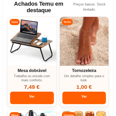
Achados Temu em
Preços baixos. Stock
destaque
limitado.
Casa
Verão
Mesa dobrável
Tornozeleira
Trabalha ou estuda com
Um detalhe simples para o
mais conforto.
look.
7,49 €
1,00 €
Ver
Ver
Mesa
Cozinha