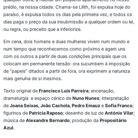
prédio, na nossa cidade. Chama-se Lilith, foi expulsa hoje do
paraíso, é expulsa todos os dias pela primeira vez, e todos os
dias paga o preço da sua insubmissão a qualquer ordem ou lei,
ou regra, ou preceito que a inferiorize.
Em cena, dois homens e duas mulheres vivem num mundo e
num tempo que reconhecemos como próximo e agem uns
com os outros a partir de duas condições principais que os
colocam em permanente tensão: ora sucumbem à imposição
de “papeis” ditados a partir de fora, ora exprimem a natureza
mais genuína de si mesmos.
Texto original de
Francisco Luís Parreira
; encenação,
dramaturgia
e espaço cénico de
Nuno Nunes
; interpretação
de
Joana Seixas, João Cachola, Pedro Emauz
e
Sofia Franco
;
figurinos de
Patrícia Raposo
; desenho de luz de
António Vilar
;
música de
Alexandre Bernardo
; produção da
Propositário
Azul
.