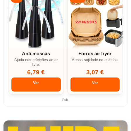
Anti-moscas
Forros air fryer
Ajuda nas refeições ao ar
Menos sujidade na cozinha.
livre.
6,79 €
3,07 €
Ver
Ver
Pub.