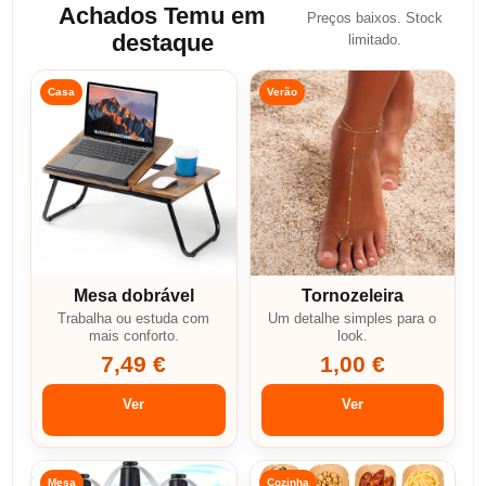
Achados Temu em
Preços baixos. Stock
destaque
limitado.
Casa
Verão
Mesa dobrável
Tornozeleira
Trabalha ou estuda com
Um detalhe simples para o
mais conforto.
look.
7,49 €
1,00 €
Ver
Ver
Mesa
Cozinha