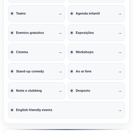
→
→
Teatro
Agenda infantil
→
→
Eventos gratuitos
Exposições
→
→
Cinema
Workshops
→
→
Stand-up comedy
Ao ar livre
→
→
Noite e clubbing
Desporto
→
English-friendly events