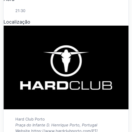
21:30
Localização
Hard Club Porto
Praça do Infante D. Henrique Porto, Portugal
Website
https://www.hardclubporto.com/PT/