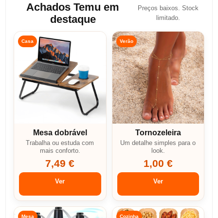
Achados Temu em
Preços baixos. Stock
destaque
limitado.
Casa
Verão
Mesa dobrável
Tornozeleira
Trabalha ou estuda com
Um detalhe simples para o
mais conforto.
look.
7,49 €
1,00 €
Ver
Ver
Mesa
Cozinha