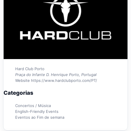
Hard Club Porto
Praça do Infante D. Henrique Porto, Portugal
Website
https://www.hardclubporto.com/PT/
Categorias
Concertos / Música
English-Friendly Events
Eventos ao Fim de semana