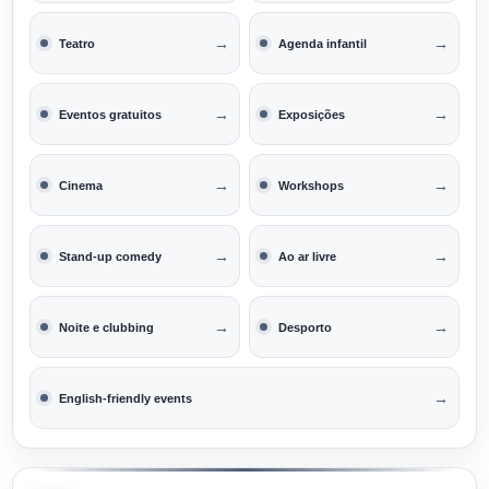
→
→
Teatro
Agenda infantil
→
→
Eventos gratuitos
Exposições
→
→
Cinema
Workshops
→
→
Stand-up comedy
Ao ar livre
→
→
Noite e clubbing
Desporto
→
English-friendly events