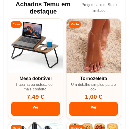
Achados Temu em
Preços baixos. Stock
destaque
limitado.
Casa
Verão
Mesa dobrável
Tornozeleira
Trabalha ou estuda com
Um detalhe simples para o
mais conforto.
look.
7,49 €
1,00 €
Ver
Ver
Mesa
Cozinha