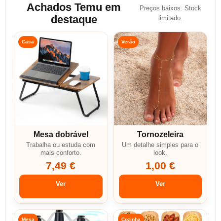
Achados Temu em
Preços baixos. Stock
destaque
limitado.
Casa
Verão
Mesa dobrável
Tornozeleira
Trabalha ou estuda com
Um detalhe simples para o
mais conforto.
look.
7,49 €
1,00 €
Ver
Ver
Mesa
Cozinha