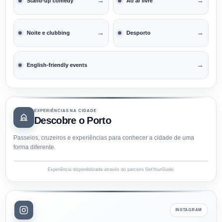
→
→
Stand-up comedy
Ao ar livre
→
→
Noite e clubbing
Desporto
→
English-friendly events
EXPERIÊNCIAS NA CIDADE
Descobre o Porto
Passeios, cruzeiros e experiências para conhecer a cidade de uma
forma diferente.
Experiência disponibilizada através do parceiro GetYourGuide.
INSTAGRAM