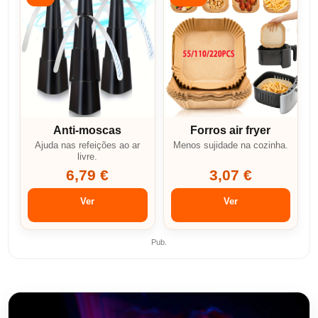
Anti-moscas
Forros air fryer
Ajuda nas refeições ao ar
Menos sujidade na cozinha.
livre.
6,79 €
3,07 €
Ver
Ver
Pub.