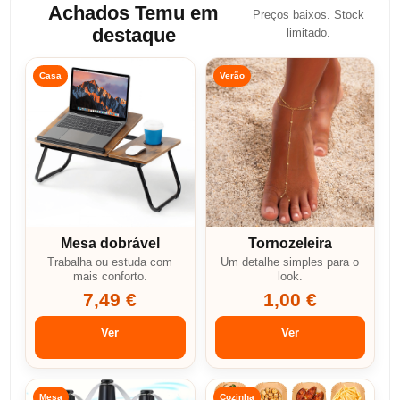
Achados Temu em
Preços baixos. Stock
destaque
limitado.
Casa
Verão
Mesa dobrável
Tornozeleira
Trabalha ou estuda com
Um detalhe simples para o
mais conforto.
look.
7,49 €
1,00 €
Ver
Ver
Mesa
Cozinha