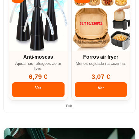
Anti-moscas
Forros air fryer
Ajuda nas refeições ao ar
Menos sujidade na cozinha.
livre.
6,79 €
3,07 €
Ver
Ver
Pub.