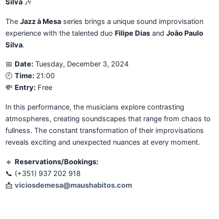
Silva
🎶
The
Jazz à Mesa
series brings a unique sound improvisation
experience with the talented duo
Filipe Dias
and
João Paulo
Silva
.
📅
Date:
Tuesday, December 3, 2024
🕘
Time:
21:00
💸
Entry:
Free
In this performance, the musicians explore contrasting
atmospheres, creating soundscapes that range from chaos to
fullness. The constant transformation of their improvisations
reveals exciting and unexpected nuances at every moment.
🔹
Reservations/Bookings:
📞 (+351) 937 202 918
📩
viciosdemesa@maushabitos.com