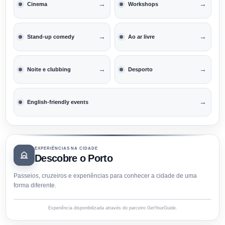
→
→
Cinema
Workshops
→
→
Stand-up comedy
Ao ar livre
→
→
Noite e clubbing
Desporto
→
English-friendly events
EXPERIÊNCIAS NA CIDADE
Descobre o Porto
Passeios, cruzeiros e experiências para conhecer a cidade de uma
forma diferente.
Experiência disponibilizada através do parceiro GetYourGuide.