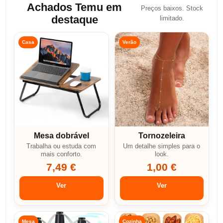
Achados Temu em
Preços baixos. Stock
destaque
limitado.
Casa
Verão
Mesa dobrável
Tornozeleira
Trabalha ou estuda com
Um detalhe simples para o
mais conforto.
look.
7,49 €
1,00 €
Ver
Ver
Mesa
Cozinha