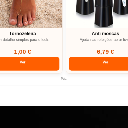
Tornozeleira
Anti-moscas
 detalhe simples para o look.
Ajuda nas refeições ao ar livr
1,00 €
6,79 €
Ver
Ver
Pub.