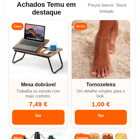
Achados Temu em
Preços baixos. Stock
destaque
limitado.
Casa
Verão
Mesa dobrável
Tornozeleira
Trabalha ou estuda com
Um detalhe simples para o
mais conforto.
look.
7,49 €
1,00 €
Ver
Ver
Mesa
Cozinha