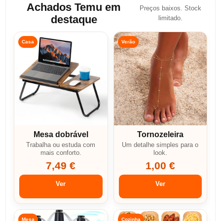
Achados Temu em
Preços baixos. Stock
destaque
limitado.
Casa
Verão
Mesa dobrável
Tornozeleira
Trabalha ou estuda com
Um detalhe simples para o
mais conforto.
look.
7,49 €
1,00 €
Ver
Ver
Mesa
Cozinha