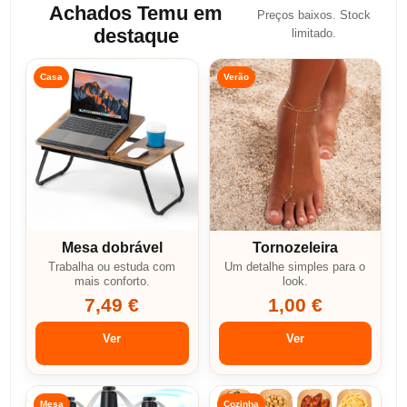
Achados Temu em
Preços baixos. Stock
destaque
limitado.
Casa
Verão
Mesa dobrável
Tornozeleira
Trabalha ou estuda com
Um detalhe simples para o
mais conforto.
look.
7,49 €
1,00 €
Ver
Ver
Mesa
Cozinha