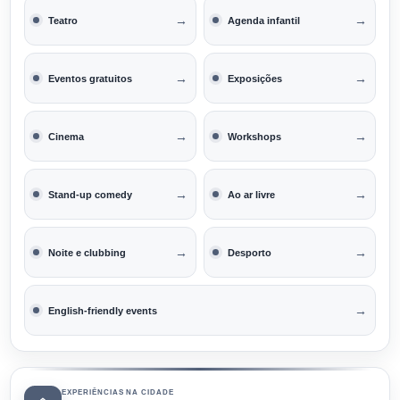
→
→
Teatro
Agenda infantil
→
→
Eventos gratuitos
Exposições
→
→
Cinema
Workshops
→
→
Stand-up comedy
Ao ar livre
→
→
Noite e clubbing
Desporto
→
English-friendly events
EXPERIÊNCIAS NA CIDADE