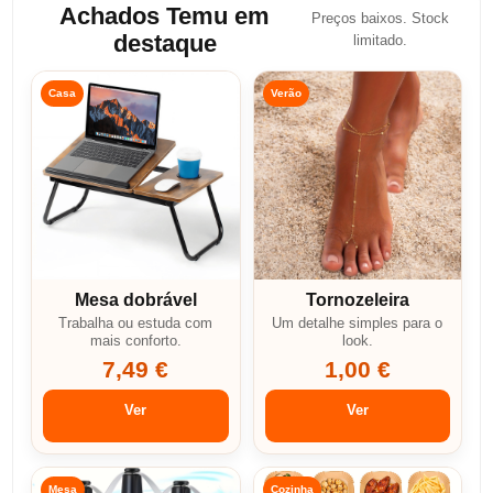
Achados Temu em
Preços baixos. Stock
destaque
limitado.
Casa
Verão
Mesa dobrável
Tornozeleira
Trabalha ou estuda com
Um detalhe simples para o
mais conforto.
look.
7,49 €
1,00 €
Ver
Ver
Mesa
Cozinha