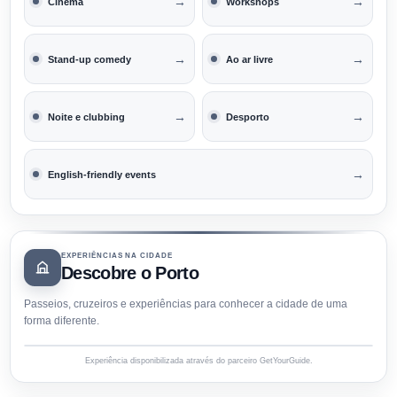
→
→
Cinema
Workshops
→
→
Stand-up comedy
Ao ar livre
→
→
Noite e clubbing
Desporto
→
English-friendly events
EXPERIÊNCIAS NA CIDADE
Descobre o Porto
Passeios, cruzeiros e experiências para conhecer a cidade de uma
forma diferente.
Experiência disponibilizada através do parceiro GetYourGuide.