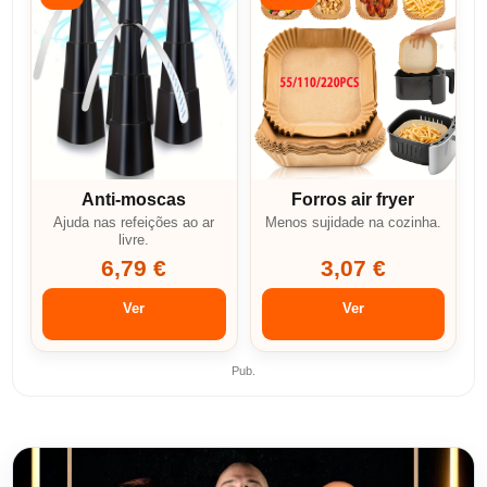
Anti-moscas
Forros air fryer
Ajuda nas refeições ao ar
Menos sujidade na cozinha.
livre.
6,79 €
3,07 €
Ver
Ver
Pub.