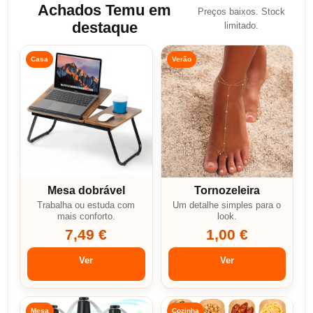
Achados Temu em
Preços baixos. Stock
destaque
limitado.
Casa
Verão
Mesa dobrável
Tornozeleira
Trabalha ou estuda com
Um detalhe simples para o
mais conforto.
look.
7,49 €
1,00 €
Ver
Ver
Mesa
Cozinha