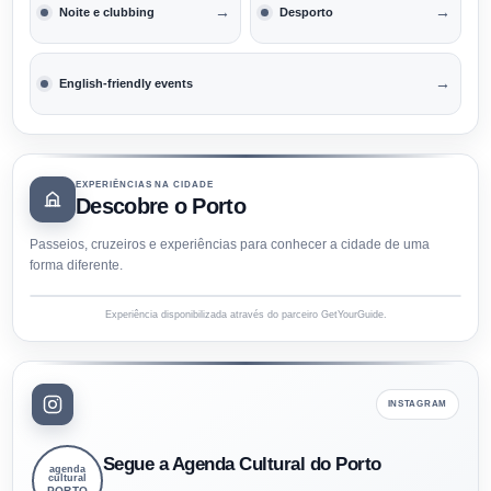
→
→
Noite e clubbing
Desporto
→
English-friendly events
EXPERIÊNCIAS NA CIDADE
Descobre o Porto
Passeios, cruzeiros e experiências para conhecer a cidade de uma
forma diferente.
Experiência disponibilizada através do parceiro GetYourGuide.
INSTAGRAM
Segue a Agenda Cultural do Porto
agenda
cultural
PORTO