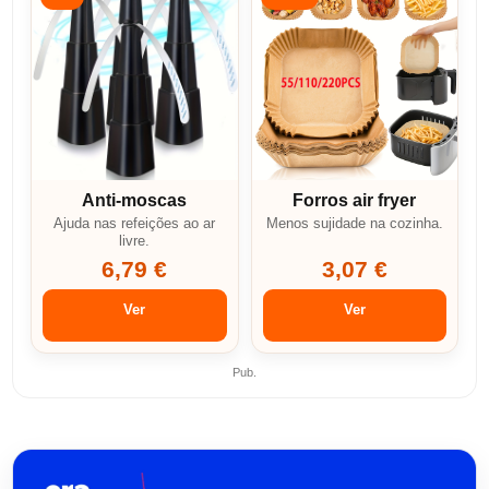
Anti-moscas
Forros air fryer
Ajuda nas refeições ao ar
Menos sujidade na cozinha.
livre.
6,79 €
3,07 €
Ver
Ver
Pub.