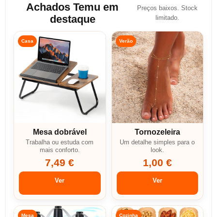
Achados Temu em
Preços baixos. Stock
destaque
limitado.
Casa
Verão
Mesa dobrável
Tornozeleira
Trabalha ou estuda com
Um detalhe simples para o
mais conforto.
look.
7,49 €
1,00 €
Ver
Ver
Mesa
Cozinha