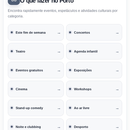
O que fazer no Porto
Encontra rapidamente eventos, espetáculos e atividades culturais por
categoria.
→
→
Este fim de semana
Concertos
→
→
Teatro
Agenda infantil
→
→
Eventos gratuitos
Exposições
→
→
Cinema
Workshops
→
→
Stand-up comedy
Ao ar livre
→
→
Noite e clubbing
Desporto