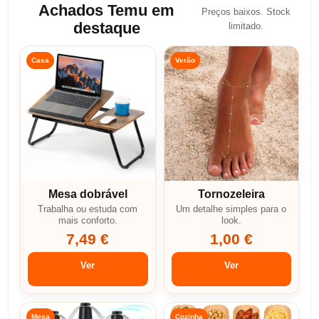
Achados Temu em
Preços baixos. Stock
destaque
limitado.
Casa
Verão
Mesa dobrável
Tornozeleira
Trabalha ou estuda com
Um detalhe simples para o
mais conforto.
look.
7,49 €
1,00 €
Ver
Ver
Mesa
Cozinha