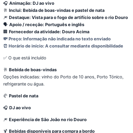
🎧
Animação:
DJ ao vivo
🥂
Inclui:
Bebida de boas-vindas e pastel de nata
🎆
Destaque:
Vista para o fogo de artifício sobre o rio Douro
🗣️
Apoio / receção:
Português e inglês
🏢
Fornecedor da atividade:
Douro Acima
💸
Preço:
Informação não indicada no texto enviado
⏰
Horário de início:
A consultar mediante disponibilidade
✅ O que está incluído
🥂
Bebida de boas-vindas
Opções indicadas: vinho do Porto de 10 anos, Porto Tónico,
refrigerante ou água.
🥐
Pastel de nata
🎧
DJ ao vivo
🎆
Experiência de São João no rio Douro
🍹
Bebidas disponíveis para compra a bordo