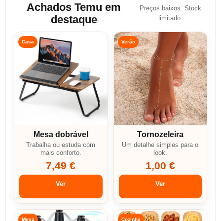
Achados Temu em
Preços baixos. Stock
destaque
limitado.
Casa
Verão
Mesa dobrável
Tornozeleira
Trabalha ou estuda com
Um detalhe simples para o
mais conforto.
look.
7,49 €
1,00 €
Ver
Ver
Mesa
Cozinha