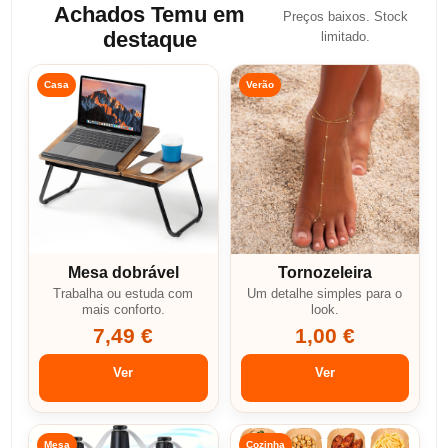
Achados Temu em
Preços baixos. Stock
destaque
limitado.
Casa
Verão
Mesa dobrável
Tornozeleira
Trabalha ou estuda com
Um detalhe simples para o
mais conforto.
look.
7,49 €
1,00 €
Ver
Ver
Mesa
Cozinha