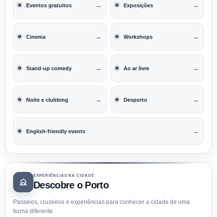
→
→
Eventos gratuitos
Exposições
→
→
Cinema
Workshops
→
→
Stand-up comedy
Ao ar livre
→
→
Noite e clubbing
Desporto
→
English-friendly events
EXPERIÊNCIAS NA CIDADE
Descobre o Porto
Passeios, cruzeiros e experiências para conhecer a cidade de uma
forma diferente.