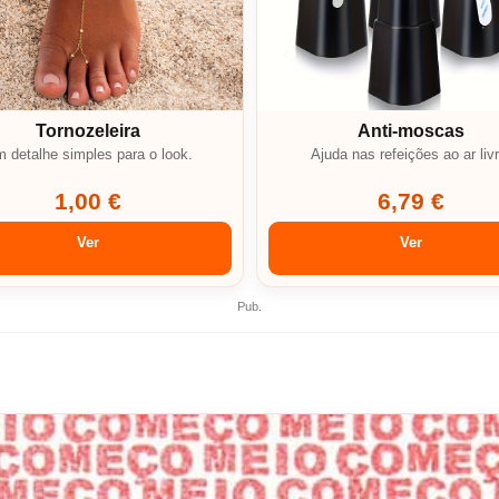
Tornozeleira
Anti-moscas
 detalhe simples para o look.
Ajuda nas refeições ao ar livr
1,00 €
6,79 €
Ver
Ver
Pub.