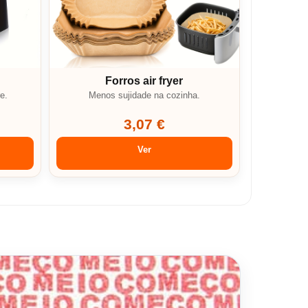
Forros air fryer
e.
Menos sujidade na cozinha.
3,07 €
Ver