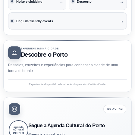
→
→
Noite e clubbing
Desporto
→
English-friendly events
EXPERIÊNCIAS NA CIDADE
Descobre o Porto
Passeios, cruzeiros e experiências para conhecer a cidade de uma
forma diferente.
Experiência disponibilizada através do parceiro GetYourGuide.
INSTAGRAM
Segue a Agenda Cultural do Porto
agenda
cultural
PORTO
@agenda_cultural_porto