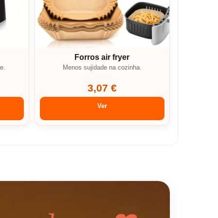
Forros air fryer
e.
Menos sujidade na cozinha.
3,07 €
Ver