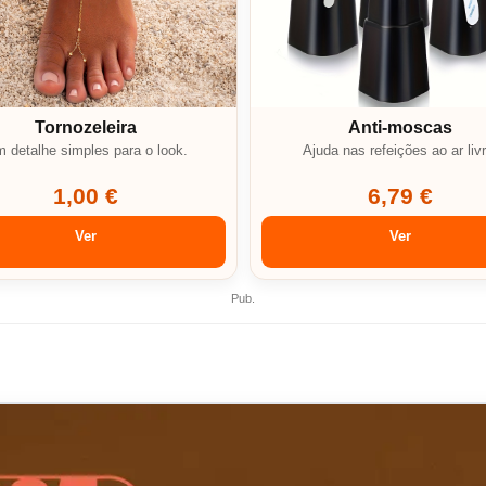
Tornozeleira
Anti-moscas
 detalhe simples para o look.
Ajuda nas refeições ao ar livr
1,00 €
6,79 €
Ver
Ver
Pub.