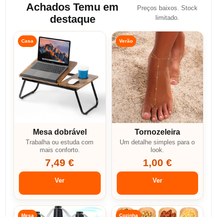
Achados Temu em
Preços baixos. Stock
destaque
limitado.
Casa
Verão
Mesa dobrável
Tornozeleira
Trabalha ou estuda com
Um detalhe simples para o
mais conforto.
look.
7,49 €
1,00 €
Ver
Ver
Mesa
Cozinha