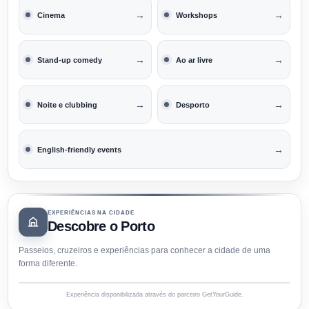
→
→
Cinema
Workshops
→
→
Stand-up comedy
Ao ar livre
→
→
Noite e clubbing
Desporto
→
English-friendly events
EXPERIÊNCIAS NA CIDADE
Descobre o Porto
Passeios, cruzeiros e experiências para conhecer a cidade de uma
forma diferente.
Experiência disponibilizada através do parceiro GetYourGuide.