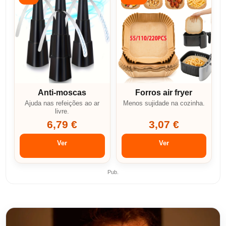
Anti-moscas
Forros air fryer
Ajuda nas refeições ao ar
Menos sujidade na cozinha.
livre.
6,79 €
3,07 €
Ver
Ver
Pub.