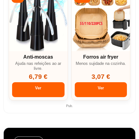
Anti-moscas
Forros air fryer
Ajuda nas refeições ao ar
Menos sujidade na cozinha.
livre.
6,79 €
3,07 €
Ver
Ver
Pub.