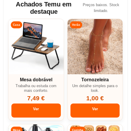
Achados Temu em
Preços baixos. Stock
destaque
limitado.
Casa
Verão
Mesa dobrável
Tornozeleira
Trabalha ou estuda com
Um detalhe simples para o
mais conforto.
look.
7,49 €
1,00 €
Ver
Ver
Mesa
Cozinha