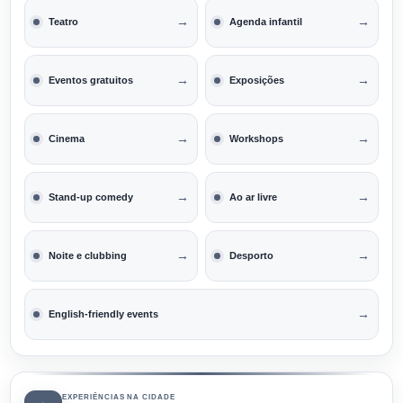
→
→
Teatro
Agenda infantil
→
→
Eventos gratuitos
Exposições
→
→
Cinema
Workshops
→
→
Stand-up comedy
Ao ar livre
→
→
Noite e clubbing
Desporto
→
English-friendly events
EXPERIÊNCIAS NA CIDADE