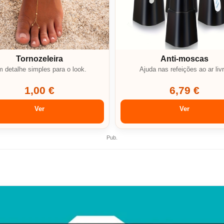
Tornozeleira
Anti-moscas
 detalhe simples para o look.
Ajuda nas refeições ao ar livr
1,00 €
6,79 €
Ver
Ver
Pub.