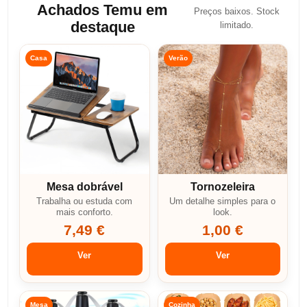
Achados Temu em
Preços baixos. Stock
destaque
limitado.
Casa
Verão
Mesa dobrável
Tornozeleira
Trabalha ou estuda com
Um detalhe simples para o
mais conforto.
look.
7,49 €
1,00 €
Ver
Ver
Mesa
Cozinha