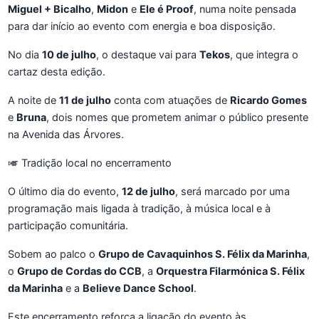
Miguel + Bicalho
,
Midon
e
Ele é Proof
, numa noite pensada
para dar início ao evento com energia e boa disposição.
No dia
10 de julho
, o destaque vai para
Tekos
, que integra o
cartaz desta edição.
A noite de
11 de julho
conta com atuações de
Ricardo Gomes
e
Bruna
, dois nomes que prometem animar o público presente
na Avenida das Árvores.
🎺 Tradição local no encerramento
O último dia do evento,
12 de julho
, será marcado por uma
programação mais ligada à tradição, à música local e à
participação comunitária.
Sobem ao palco o
Grupo de Cavaquinhos S. Félix da Marinha
,
o
Grupo de Cordas do CCB
, a
Orquestra Filarmónica S. Félix
da Marinha
e a
Believe Dance School
.
Este encerramento reforça a ligação do evento às