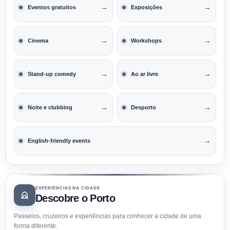
→
→
Eventos gratuitos
Exposições
→
→
Cinema
Workshops
→
→
Stand-up comedy
Ao ar livre
→
→
Noite e clubbing
Desporto
→
English-friendly events
EXPERIÊNCIAS NA CIDADE
Descobre o Porto
Passeios, cruzeiros e experiências para conhecer a cidade de uma
forma diferente.