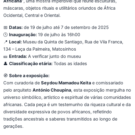
Africana”
, uma mostra imperdível que reúne esculturas,
máscaras, objetos rituais e utilitários oriundos de África
Ocidental, Central e Oriental.
📅
Datas:
de 19 de julho até 7 de setembro de 2025
🕓
Inauguração:
19 de julho às 16h00
📍
Local:
Museu da Quinta de Santiago, Rua de Vila Franca,
134 – Leça da Palmeira, Matosinhos
🎫
Entrada:
A verificar junto do museu
👤
Classificação etária:
Todas as idades
🧭
Sobre a exposição:
Com curadoria de
Seydou Mamadou Keita
e comissariado
pelo arquiteto
António Choupina
, esta exposição mergulha no
universo simbólico, artístico e espiritual de várias comunidades
africanas. Cada peça é um testemunho da riqueza cultural e da
diversidade expressiva de povos africanos, refletindo
tradições ancestrais e saberes transmitidos ao longo de
gerações.