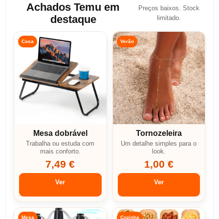
Achados Temu em
Preços baixos. Stock
destaque
limitado.
Casa
Verão
Mesa dobrável
Tornozeleira
Trabalha ou estuda com
Um detalhe simples para o
mais conforto.
look.
7,49 €
1,00 €
Ver
Ver
Mesa
Cozinha