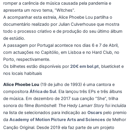
romper a carência de música causada pela pandemia e
apresenta um novo tema, “Witches”.
A acompanhar esta estreia, Alice Phoebe Lou partilha o
documentário realizado por Julian Culverhouse que mostra
todo o processo criativo e de produção do seu último álbum
de estúdio.
A passagem por Portugal acontece nos dias 6 e 7 de Abril,
com actuações no Capitólio, em Lisboa e no Hard Club, no
Porto, respectivamente.
Os bilhetes estão disponíveis por
20€ em bol.pt
, blueticket e
nos locais habituais
Alice Phoebe Lou
(19 de julho de 1993) é uma cantora e
compositora
África do Sul
. Ela lançou três EPs e três álbuns
de música. Em dezembro de 2017 sua canção “She”, trilha
sonora do filme
Bombshell: The Hedy Lamarr Story
foi incluída
na lista de selecionados para indicação ao
Oscars
pelo premio
da
Academy of Motion Picture Arts and Sciences
de Melhor
Canção Original.
Desde 2019 ela faz parte de um projeto