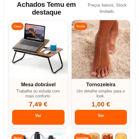
Achados Temu em
Preços baixos. Stock
destaque
limitado.
Casa
Verão
Mesa dobrável
Tornozeleira
Trabalha ou estuda com
Um detalhe simples para o
mais conforto.
look.
7,49 €
1,00 €
Ver
Ver
Mesa
Cozinha