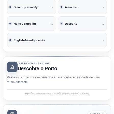
→
→
Stand-up comedy
Ao ar livre
→
→
Noite e clubbing
Desporto
→
English-friendly events
EXPERIÊNCIAS NA CIDADE
Descobre o Porto
Passeios, cruzeiros e experiências para conhecer a cidade de uma
forma diferente.
Experiência disponibilizada através do parceiro GetYourGuide.