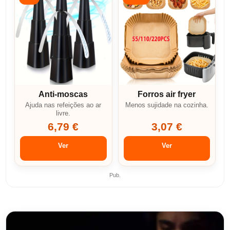
Anti-moscas
Forros air fryer
Ajuda nas refeições ao ar
Menos sujidade na cozinha.
livre.
6,79 €
3,07 €
Ver
Ver
Pub.