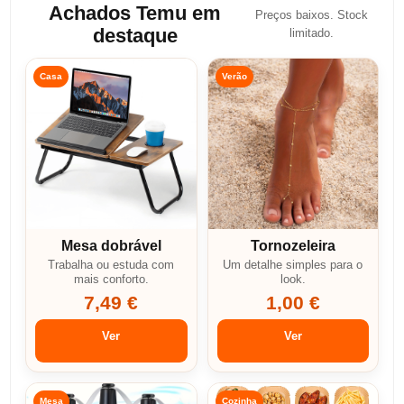
Achados Temu em
Preços baixos. Stock
destaque
limitado.
Casa
Verão
Mesa dobrável
Tornozeleira
Trabalha ou estuda com
Um detalhe simples para o
mais conforto.
look.
7,49 €
1,00 €
Ver
Ver
Mesa
Cozinha