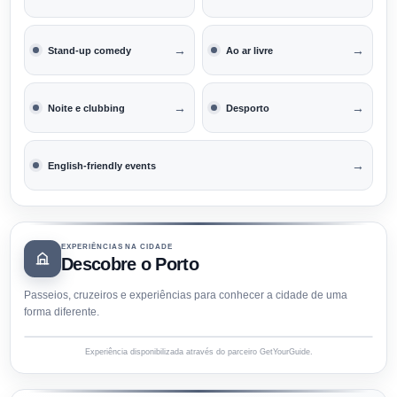
→
→
Stand-up comedy
Ao ar livre
→
→
Noite e clubbing
Desporto
→
English-friendly events
EXPERIÊNCIAS NA CIDADE
Descobre o Porto
Passeios, cruzeiros e experiências para conhecer a cidade de uma
forma diferente.
Experiência disponibilizada através do parceiro GetYourGuide.