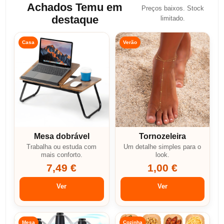
Achados Temu em
Preços baixos. Stock
destaque
limitado.
Casa
Verão
Mesa dobrável
Tornozeleira
Trabalha ou estuda com
Um detalhe simples para o
mais conforto.
look.
7,49 €
1,00 €
Ver
Ver
Mesa
Cozinha