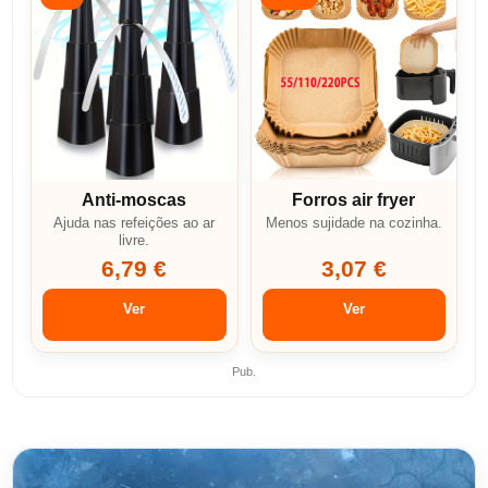
Anti-moscas
Forros air fryer
Ajuda nas refeições ao ar
Menos sujidade na cozinha.
livre.
6,79 €
3,07 €
Ver
Ver
Pub.