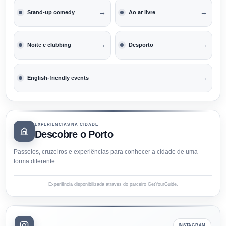
→
→
Stand-up comedy
Ao ar livre
→
→
Noite e clubbing
Desporto
→
English-friendly events
EXPERIÊNCIAS NA CIDADE
Descobre o Porto
Passeios, cruzeiros e experiências para conhecer a cidade de uma
forma diferente.
Experiência disponibilizada através do parceiro GetYourGuide.
INSTAGRAM