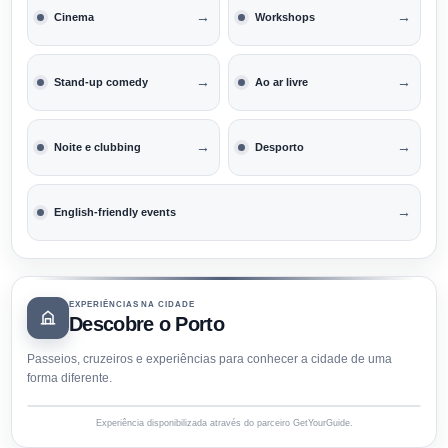
→
→
Cinema
Workshops
→
→
Stand-up comedy
Ao ar livre
→
→
Noite e clubbing
Desporto
→
English-friendly events
EXPERIÊNCIAS NA CIDADE
Descobre o Porto
Passeios, cruzeiros e experiências para conhecer a cidade de uma
forma diferente.
Experiência disponibilizada através do parceiro GetYourGuide.