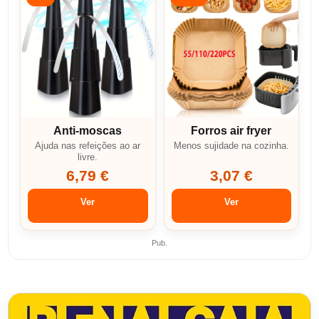
Anti-moscas
Forros air fryer
Ajuda nas refeições ao ar
Menos sujidade na cozinha.
livre.
6,79 €
3,07 €
Ver
Ver
Pub.