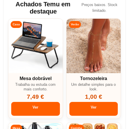
Achados Temu em
Preços baixos. Stock
destaque
limitado.
Casa
Verão
Mesa dobrável
Tornozeleira
Trabalha ou estuda com
Um detalhe simples para o
mais conforto.
look.
7,49 €
1,00 €
Ver
Ver
Mesa
Cozinha