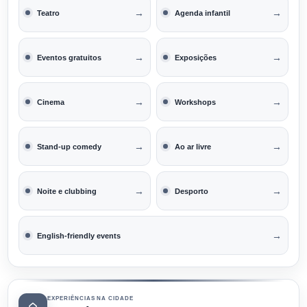
→
→
Teatro
Agenda infantil
→
→
Eventos gratuitos
Exposições
→
→
Cinema
Workshops
→
→
Stand-up comedy
Ao ar livre
→
→
Noite e clubbing
Desporto
→
English-friendly events
EXPERIÊNCIAS NA CIDADE