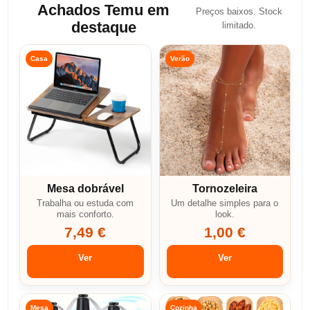
Achados Temu em
Preços baixos. Stock
destaque
limitado.
Casa
Verão
Mesa dobrável
Tornozeleira
Trabalha ou estuda com
Um detalhe simples para o
mais conforto.
look.
7,49 €
1,00 €
Ver
Ver
Mesa
Cozinha