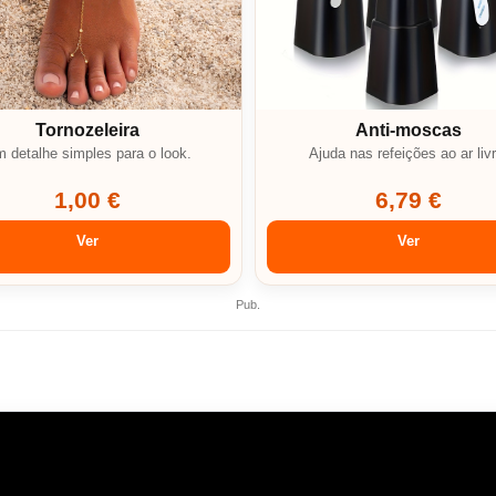
Tornozeleira
Anti-moscas
 detalhe simples para o look.
Ajuda nas refeições ao ar livr
1,00 €
6,79 €
Ver
Ver
Pub.