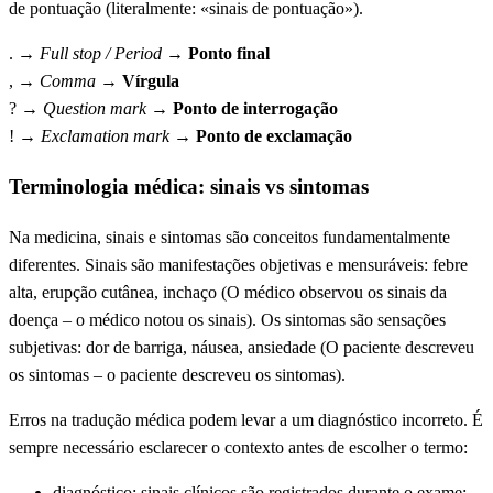
de pontuação (literalmente: «sinais de pontuação»).
. →
Full stop / Period
→
Ponto final
, →
Comma
→
Vírgula
? →
Question mark
→
Ponto de interrogação
! →
Exclamation mark
→
Ponto de exclamação
Terminologia médica: sinais vs sintomas
Na medicina, sinais e sintomas são conceitos fundamentalmente
diferentes. Sinais são manifestações objetivas e mensuráveis: febre
alta, erupção cutânea, inchaço (O médico observou os sinais da
doença – o médico notou os sinais). Os sintomas são sensações
subjetivas: dor de barriga, náusea, ansiedade (O paciente descreveu
os sintomas – o paciente descreveu os sintomas).
Erros na tradução médica podem levar a um diagnóstico incorreto. É
sempre necessário esclarecer o contexto antes de escolher o termo:
diagnóstico: sinais clínicos são registrados durante o exame;