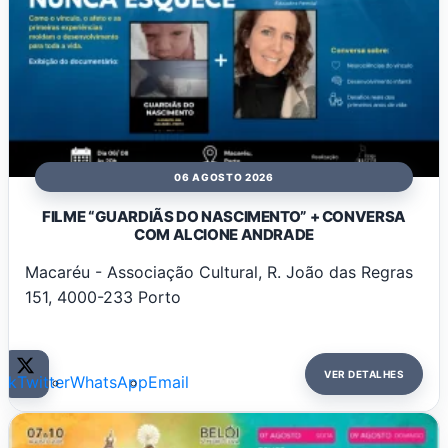
06 AGOSTO 2026
FILME “GUARDIÃS DO NASCIMENTO” + CONVERSA
COM ALCIONE ANDRADE
Macaréu - Associação Cultural, R. João das Regras
151, 4000-233 Porto
VER DETALHES
ok
Twitter
WhatsApp
Email