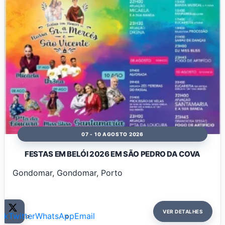
07 - 10 AGOSTO 2026
FESTAS EM BELÓI 2026 EM SÃO PEDRO DA COVA
Gondomar, Gondomar, Porto
VER DETALHES
ok
Twitter
WhatsApp
Email