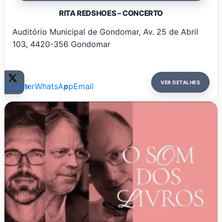
RITA REDSHOES – CONCERTO
Auditório Municipal de Gondomar, Av. 25 de Abril
103, 4420-356 Gondomar
VER DETALHES
ok
Twitter
WhatsApp
Email