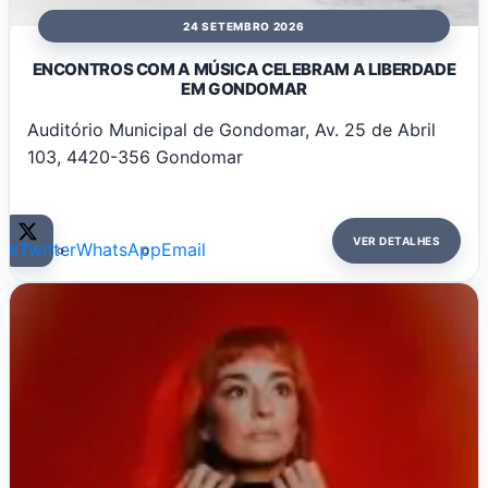
24 SETEMBRO 2026
ENCONTROS COM A MÚSICA CELEBRAM A LIBERDADE
EM GONDOMAR
Auditório Municipal de Gondomar, Av. 25 de Abril
103, 4420-356 Gondomar
VER DETALHES
ok
Twitter
WhatsApp
Email