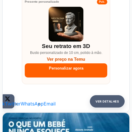
Presente personalizado
Pub.
Seu retrato em 3D
Busto personalizado de 10 cm, polido à mão.
Ver preço na Temu
Personalizar agora
VER DETALHES
ok
Twitter
WhatsApp
Email