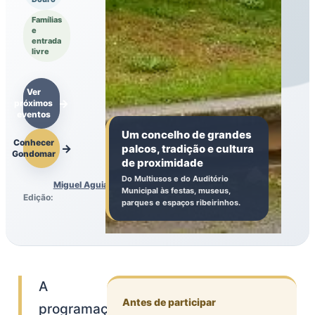
Famílias
e
entrada
livre
Ver
próximos
eventos
Um concelho de grandes
Conhecer
palcos, tradição e cultura
Gondomar
de proximidade
Do Multiusos e do Auditório
Miguel Aguiar
Municipal às festas, museus,
Edição:
parques e espaços ribeirinhos.
A
Antes de participar
programação