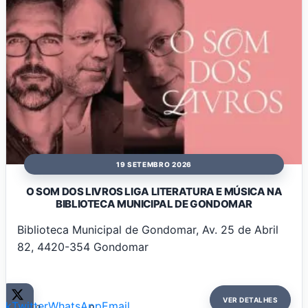
19 SETEMBRO 2026
O SOM DOS LIVROS LIGA LITERATURA E MÚSICA NA
BIBLIOTECA MUNICIPAL DE GONDOMAR
Biblioteca Municipal de Gondomar, Av. 25 de Abril
82, 4420-354 Gondomar
VER DETALHES
ok
Twitter
WhatsApp
Email