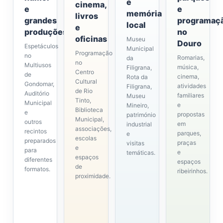
e
cinema,
e
e
memória
livros
grandes
programaç
local
e
produções
no
oficinas
Museu
Douro
Espetáculos
Municipal
Programação
no
Romarias,
da
no
Multiusos
música,
Filigrana,
Centro
de
cinema,
Rota da
Cultural
Gondomar,
atividades
Filigrana,
de Rio
Auditório
familiares
Museu
Tinto,
Municipal
e
Mineiro,
Biblioteca
e
propostas
património
Municipal,
outros
em
industrial
associações,
recintos
parques,
e
escolas
preparados
praças
visitas
e
para
e
temáticas.
espaços
diferentes
espaços
de
formatos.
ribeirinhos.
proximidade.