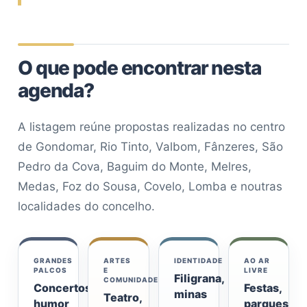
O que pode encontrar nesta
agenda?
A listagem reúne propostas realizadas no centro
de Gondomar, Rio Tinto, Valbom, Fânzeres, São
Pedro da Cova, Baguim do Monte, Melres,
Medas, Foz do Sousa, Covelo, Lomba e noutras
localidades do concelho.
GRANDES
ARTES
IDENTIDADE
AO AR
PALCOS
E
LIVRE
Filigrana,
COMUNIDADE
Concertos,
Festas,
minas
Teatro,
humor
parques